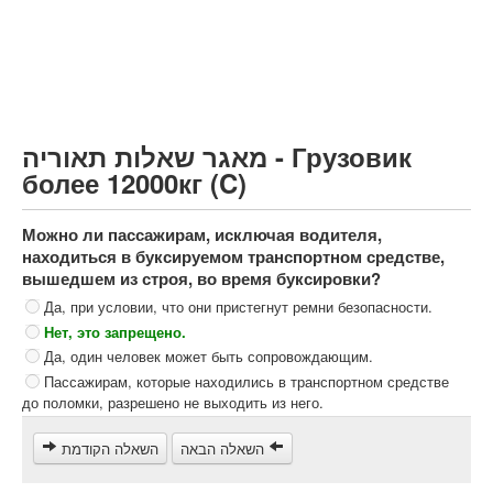
Грузовик более 12000кг (C)
Автобус, Такси (D)
קורס תאוריה
ספר תאוריה
מאגר שאלות תאוריה - Грузовик
צור קשר
более 12000кг (C)
Можно ли пассажирам, исключая водителя,
находиться в буксируемом транспортном средстве,
вышедшем из строя, во время буксировки?
Да, при условии, что они пристегнут ремни безопасности.
Нет, это запрещено.
Да, один человек может быть сопровождающим.
Пассажирам, которые находились в транспортном средстве
до поломки, разрешено не выходить из него.
השאלה הבאה
השאלה הקודמת