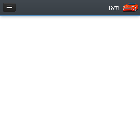
תאו
עמוד הבית
מבחן
Легковой автомобиль (B)
Мотоцикл (A)
Трактор (1)
Грузовик до 12000кг (C1)
Грузовик более 12000кг (C)
Автобус, Такси (D)
מאגר שאלות
Легковой автомобиль (B)
Мотоцикл (A)
Трактор (1)
Грузовик до 12000кг (C1)