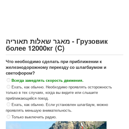
Грузовик более 12000кг (C)
Автобус, Такси (D)
קורס תאוריה
ספר תאוריה
מאגר שאלות תאוריה - Грузовик
צור קשר
более 12000кг (C)
Что необходимо сделать при приближении к
железнодорожному переезду со шлагбаумом и
светофором?
Всегда замедлять скорость движения.
Ехать, как обычно. Необходимо проявлять осторожность
только в тех случаях, когда вы видите или слышите
приближающийся поезд.
Ехать, как обычно. Если установлен шлагбаум, можно
проявлять меньшую внимательность.
Только выключить радио.