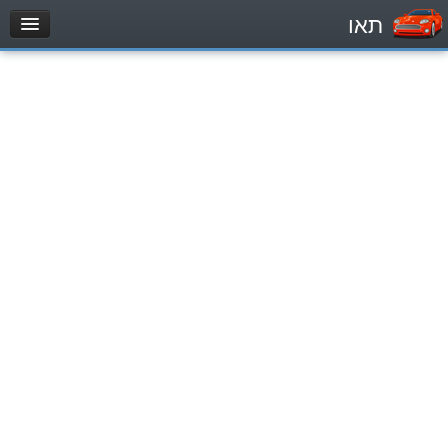
תאו
עמוד הבית
מבחן
Легковой автомобиль (B)
Мотоцикл (A)
Трактор (1)
Грузовик до 12000кг (C1)
Грузовик более 12000кг (C)
Автобус, Такси (D)
מאגר שאלות
Легковой автомобиль (B)
Мотоцикл (A)
Трактор (1)
Грузовик до 12000кг (C1)