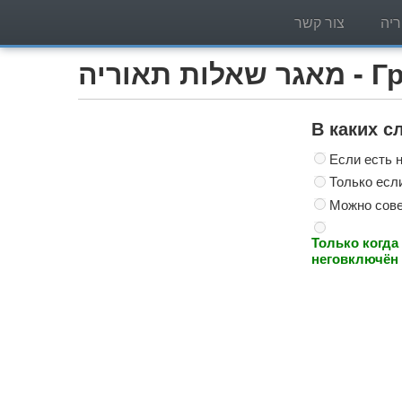
יה
צור קשר
Грузо)
В каких с
Если есть 
Только есл
Можно сове
Только когда
неговключён 