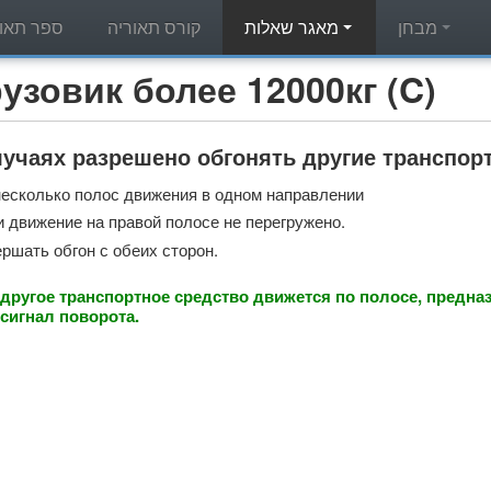
מבחן
מאגר שאלות
קורס תאוריה
ספר תאור
מאגר שאלות תאוריה - вик более 12000кг (C
лучаях разрешено обгонять другие транспор
несколько полос движения в одном направлении
и движение на правой полосе не перегружено.
ршать обгон с обеих сторон.
 другое транспортное средство движется по полосе, предна
сигнал поворота.