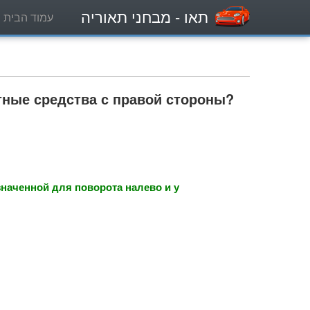
תאו
- מבחני תאוריה
עמוד הבית
тные средства с правой стороны?
значенной для поворота налево и у