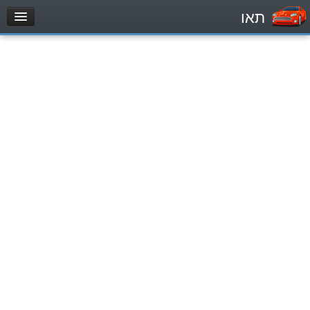
תאו
עמוד הבית
מבחן
Легковой автомобиль (B)
Мотоцикл (A)
Трактор (1)
Грузовик до 12000кг (C1)
Грузовик более 12000кг (C)
Автобус, Такси (D)
מאגר שאלות
Легковой автомобиль (B)
Мотоцикл (A)
Трактор (1)
Грузовик до 12000кг (C1)