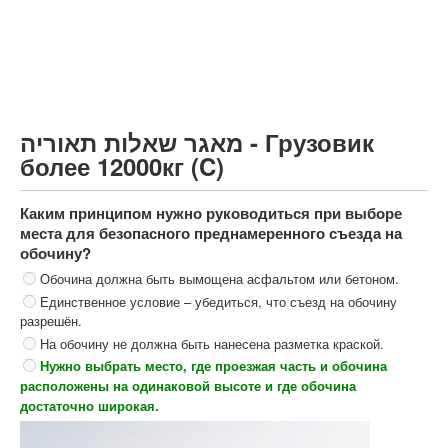
Грузовик более 12000кг (C)
Автобус, Такси (D)
קורס תאוריה
ספר תאוריה
מאגר שאלות תאוריה - Грузовик
צור קשר
более 12000кг (C)
Каким принципом нужно руководиться при выборе
места для безопасного преднамеренного съезда на
обочину?
Обочина должна быть вымощена асфальтом или бетоном.
Единственное условие – убедиться, что съезд на обочину
разрешён.
На обочину не должна быть нанесена разметка краской.
Нужно выбрать место, где проезжая часть и обочина
расположены на одинаковой высоте и где обочина
достаточно широкая.