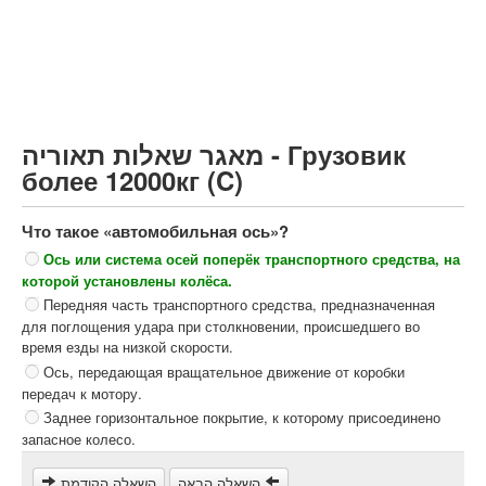
Грузовик более 12000кг (C)
Автобус, Такси (D)
קורס תאוריה
ספר תאוריה
מאגר שאלות תאוריה - Грузовик
צור קשר
более 12000кг (C)
Что такое «автомобильная ось»?
Ось или система осей поперёк транспортного средства, на
которой установлены колёса.
Передняя часть транспортного средства, предназначенная
для поглощения удара при столкновении, происшедшего во
время езды на низкой скорости.
Ось, передающая вращательное движение от коробки
передач к мотору.
Заднее горизонтальное покрытие, к которому присоединено
запасное колесо.
השאלה הבאה
השאלה הקודמת