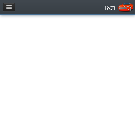
תאו
עמוד הבית
מבחן
Легковой автомобиль (B)
Мотоцикл (A)
Трактор (1)
Грузовик до 12000кг (C1)
Грузовик более 12000кг (C)
Автобус, Такси (D)
מאגר שאלות
Легковой автомобиль (B)
Мотоцикл (A)
Трактор (1)
Грузовик до 12000кг (C1)