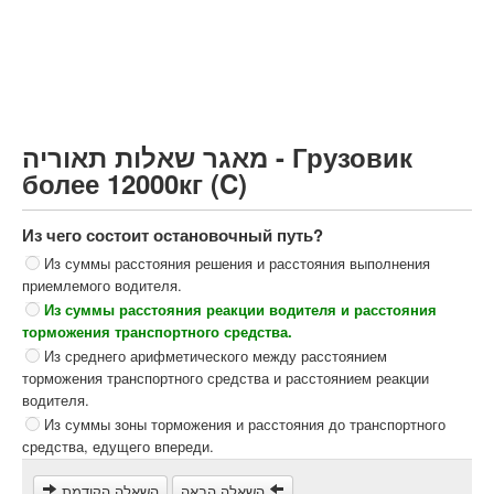
Грузовик более 12000кг (C)
Автобус, Такси (D)
קורס תאוריה
ספר תאוריה
מאגר שאלות תאוריה - Грузовик
צור קשר
более 12000кг (C)
Из чего состоит остановочный путь?
Из суммы расстояния решения и расстояния выполнения
приемлемого водителя.
Из суммы расстояния реакции водителя и расстояния
торможения транспортного средства.
Из среднего арифметического между расстоянием
торможения транспортного средства и расстоянием реакции
водителя.
Из суммы зоны торможения и расстояния до транспортного
средства, едущего впереди.
השאלה הבאה
השאלה הקודמת