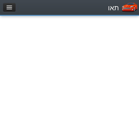
תאו
עמוד הבית
מבחן
Легковой автомобиль (B)
Мотоцикл (A)
Трактор (1)
Грузовик до 12000кг (C1)
Грузовик более 12000кг (C)
Автобус, Такси (D)
מאגר שאלות
Легковой автомобиль (B)
Мотоцикл (A)
Трактор (1)
Грузовик до 12000кг (C1)