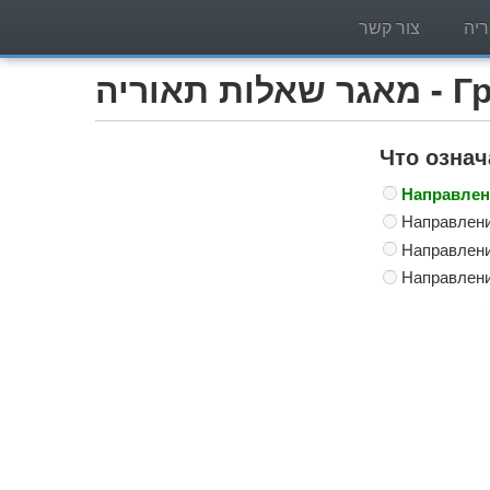
יה
צור קשר
Грузо)
Что озна
Направлени
Направлени
Направлени
Направлени