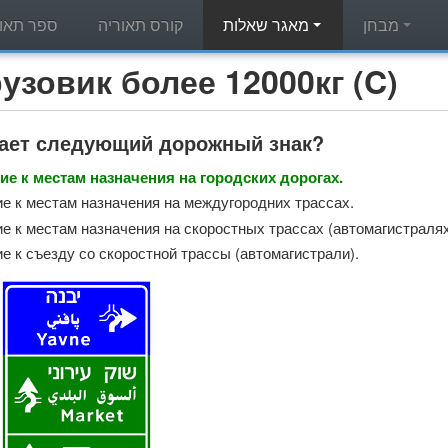
מבחן
מאגר שאלות
קורס תאוריה
ספר תאור
מאגר שאלות תאוריה - вик более 12000кг (C
чает следующий дорожный знак?
е к местам назначения на городских дорогах.
е к местам назначения на междугородних трассах.
е к местам назначения на скоростных трассах (автомагистралях
е к съезду со скоростной трассы (автомагистрали).