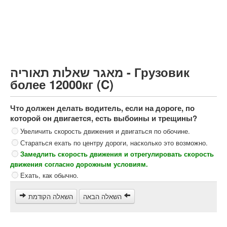
Грузовик более 12000кг (C)
Автобус, Такси (D)
קורס תאוריה
ספר תאוריה
מאגר שאלות תאוריה - Грузовик
צור קשר
более 12000кг (C)
Что должен делать водитель, если на дороге, по
которой он двигается, есть выбоины и трещины?
Увеличить скорость движения и двигаться по обочине.
Стараться ехать по центру дороги, насколько это возможно.
Замедлить скорость движения и отрегулировать скорость
движения согласно дорожным условиям.
Ехать, как обычно.
השאלה הבאה
השאלה הקודמת