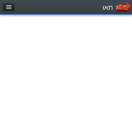
תאו
עמוד הבית
מבחן
Легковой автомобиль (B)
Мотоцикл (A)
Трактор (1)
Грузовик до 12000кг (C1)
Грузовик более 12000кг (C)
Автобус, Такси (D)
מאגר שאלות
Легковой автомобиль (B)
Мотоцикл (A)
Трактор (1)
Грузовик до 12000кг (C1)