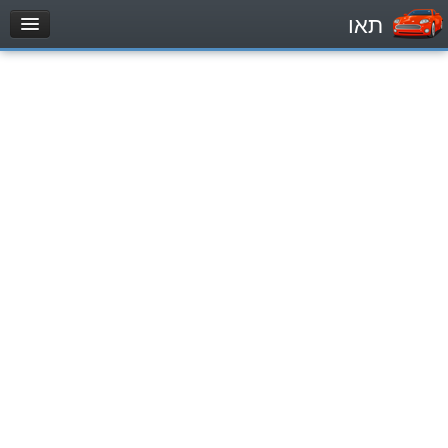
תאו
עמוד הבית
מבחן
Легковой автомобиль (B)
Мотоцикл (A)
Трактор (1)
Грузовик до 12000кг (C1)
Грузовик более 12000кг (C)
Автобус, Такси (D)
מאגר שאלות
Легковой автомобиль (B)
Мотоцикл (A)
Трактор (1)
Грузовик до 12000кг (C1)