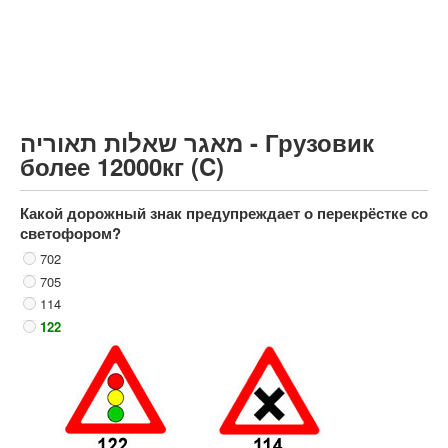
Грузовик более 12000кг (C)
Автобус, Такси (D)
קורס תאוריה
ספר תאוריה
מאגר שאלות תאוריה - Грузовик
צור קשר
более 12000кг (C)
Какой дорожный знак предупреждает о перекрёстке со
светофором?
702
705
114
122