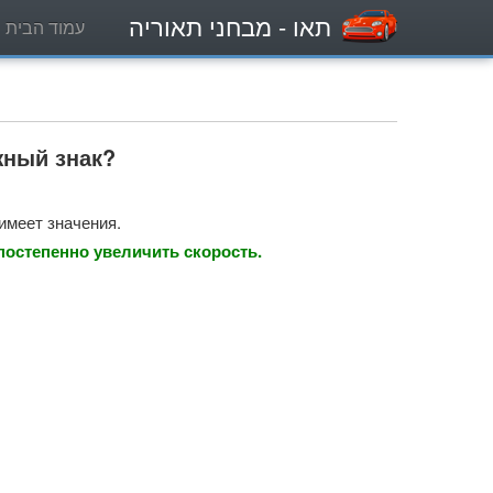
תאו
- מבחני תאוריה
עמוד הבית
жный знак?
имеет значения.
постепенно увеличить скорость.