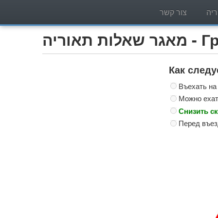
יה
צור קשר
Грузо)
Как следу
Въехать на
Можно ехать
Снизить ск
Перед въез