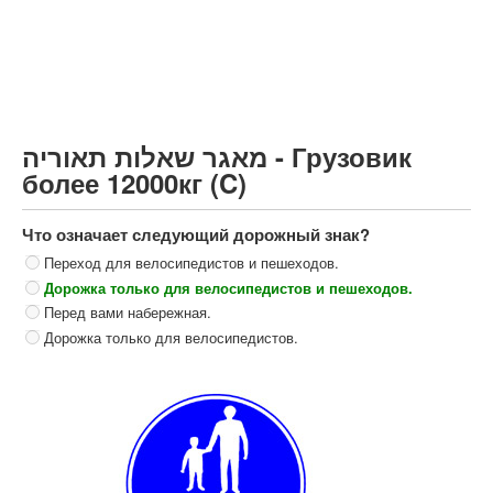
Грузовик более 12000кг (C)
Автобус, Такси (D)
קורס תאוריה
ספר תאוריה
מאגר שאלות תאוריה - Грузовик
צור קשר
более 12000кг (C)
Что означает следующий дорожный знак?
Переход для велосипедистов и пешеходов.
Дорожка только для велосипедистов и пешеходов.
Перед вами набережная.
Дорожка только для велосипедистов.