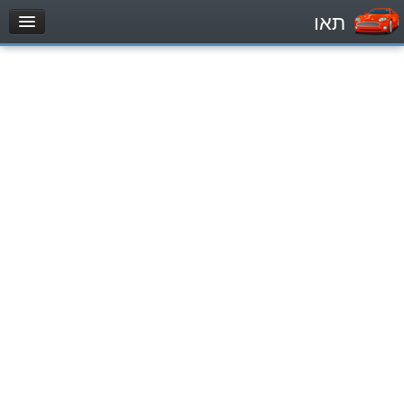
תאו
עמוד הבית
מבחן
Легковой автомобиль (B)
Мотоцикл (A)
Трактор (1)
Грузовик до 12000кг (C1)
Грузовик более 12000кг (C)
Автобус, Такси (D)
מאגר שאלות
Легковой автомобиль (B)
Мотоцикл (A)
Трактор (1)
Грузовик до 12000кг (C1)