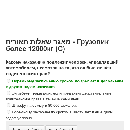
Грузовик более 12000кг (C)
Автобус, Такси (D)
קורס תאוריה
ספר תאוריה
מאגר שאלות תאוריה - Грузовик
צור קשר
более 12000кг (C)
Какому наказанию подлежит человек, управлявший
автомобилем, несмотря на то, что он был лишён
водительских прав?
Тюремному заключению сроком до трёх лет в дополнение
к другим видам наказания.
Он избежит наказания, если предъявит действительные
водительские права в течение семи дней.
Штрафу на сумму в 80.000 шекелей.
Тюремному заключению сроком в шесть лет и ещё двум
годам условно.
השאלה הבאה
השאלה הקודמת