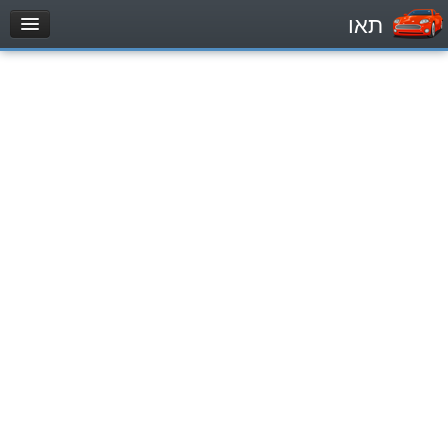
תאו
עמוד הבית
מבחן
Легковой автомобиль (B)
Мотоцикл (A)
Трактор (1)
Грузовик до 12000кг (C1)
Грузовик более 12000кг (C)
Автобус, Такси (D)
מאגר שאלות
Легковой автомобиль (B)
Мотоцикл (A)
Трактор (1)
Грузовик до 12000кг (C1)