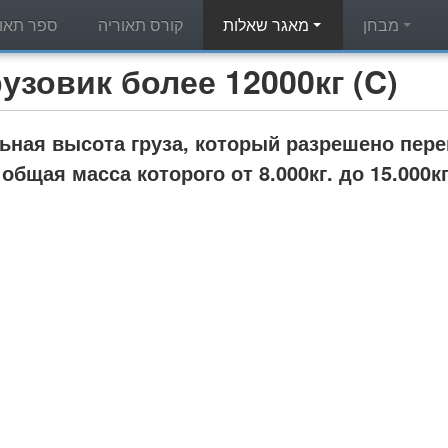
מבחן
מאגר שאלות
קורס תאוריה
ספר תאור
מאגר שאלות תאוריה - вик более 12000кг (C
ная высота груза, который разрешено пере
 общая масса которого от 8.000кг. до 15.000кг