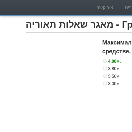
יה
צור קשר
Грузо)
Максималь
средстве,
4,00м.
3,80м.
3,50м.
3,00м.