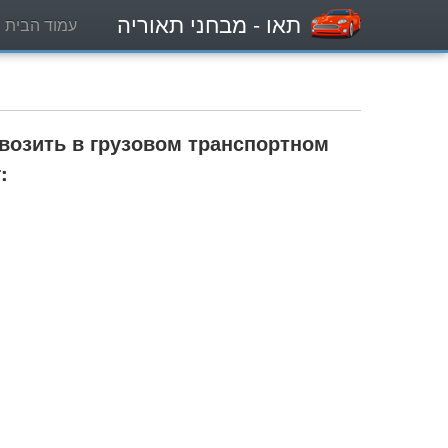
תאו
- מבחני תאוריה
עמוד הבית
возить в грузовом транспортном
: