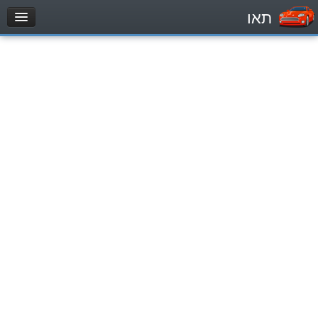
תאו
עמוד הבית
מבחן
Легковой автомобиль (B)
Мотоцикл (A)
Трактор (1)
Грузовик до 12000кг (C1)
Грузовик более 12000кг (C)
Автобус, Такси (D)
מאגר שאלות
Легковой автомобиль (B)
Мотоцикл (A)
Трактор (1)
Грузовик до 12000кг (C1)