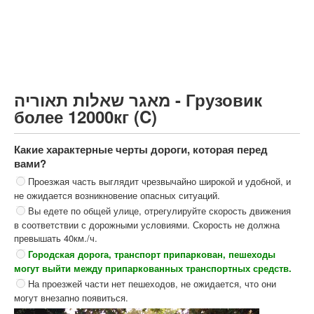
Грузовик более 12000кг (C)
Автобус, Такси (D)
קורס תאוריה
ספר תאוריה
מאגר שאלות תאוריה - Грузовик
צור קשר
более 12000кг (C)
Какие характерные черты дороги, которая перед
вами?
Проезжая часть выглядит чрезвычайно широкой и удобной, и
не ожидается возникновение опасных ситуаций.
Вы едете по общей улице, отрегулируйте скорость движения
в соответствии с дорожными условиями. Скорость не должна
превышать 40км./ч.
Городская дорога, транспорт припаркован, пешеходы
могут выйти между припаркованных транспортных средств.
На проезжей части нет пешеходов, не ожидается, что они
могут внезапно появиться.