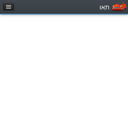
תאו
עמוד הבית
מבחן
Легковой автомобиль (B)
Мотоцикл (A)
Трактор (1)
Грузовик до 12000кг (C1)
Грузовик более 12000кг (C)
Автобус, Такси (D)
מאגר שאלות
Легковой автомобиль (B)
Мотоцикл (A)
Трактор (1)
Грузовик до 12000кг (C1)