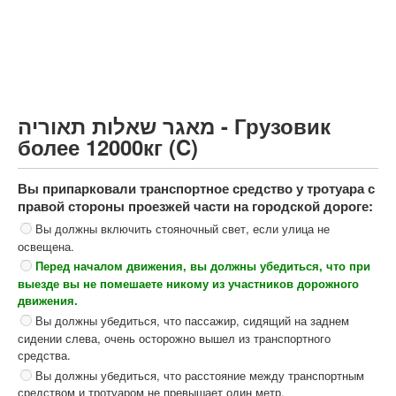
Грузовик более 12000кг (C)
Автобус, Такси (D)
קורס תאוריה
ספר תאוריה
מאגר שאלות תאוריה - Грузовик
צור קשר
более 12000кг (C)
Вы припарковали транспортное средство у тротуара с
правой стороны проезжей части на городской дороге:
Вы должны включить стояночный свет, если улица не
освещена.
Перед началом движения, вы должны убедиться, что при
выезде вы не помешаете никому из участников дорожного
движения.
Вы должны убедиться, что пассажир, сидящий на заднем
сидении слева, очень осторожно вышел из транспортного
средства.
Вы должны убедиться, что расстояние между транспортным
средством и тротуаром не превышает один метр.