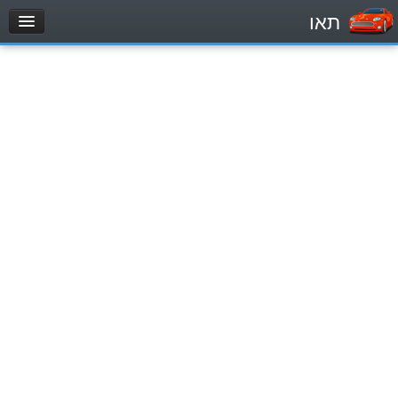
תאו
עמוד הבית
מבחן
Легковой автомобиль (B)
Мотоцикл (A)
Трактор (1)
Грузовик до 12000кг (C1)
Грузовик более 12000кг (C)
Автобус, Такси (D)
מאגר שאלות
Легковой автомобиль (B)
Мотоцикл (A)
Трактор (1)
Грузовик до 12000кг (C1)