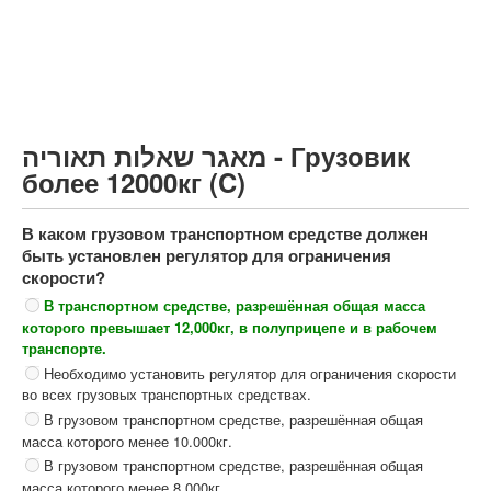
Грузовик более 12000кг (C)
Автобус, Такси (D)
קורס תאוריה
ספר תאוריה
מאגר שאלות תאוריה - Грузовик
צור קשר
более 12000кг (C)
В каком грузовом транспортном средстве должен
быть установлен регулятор для ограничения
скорости?
В транспортном средстве, разрешённая общая масса
которого превышает 12,000кг, в полуприцепе и в рабочем
транспорте.
Необходимо установить регулятор для ограничения скорости
во всех грузовых транспортных средствах.
В грузовом транспортном средстве, разрешённая общая
масса которого менее 10.000кг.
В грузовом транспортном средстве, разрешённая общая
масса которого менее 8.000кг.