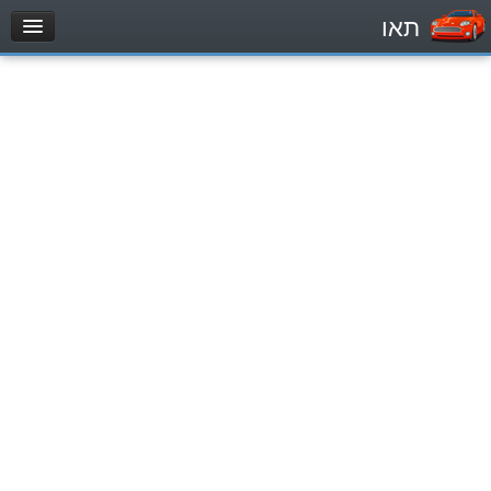
תאו
עמוד הבית
מבחן
Легковой автомобиль (B)
Мотоцикл (A)
Трактор (1)
Грузовик до 12000кг (C1)
Грузовик более 12000кг (C)
Автобус, Такси (D)
מאגר שאלות
Легковой автомобиль (B)
Мотоцикл (A)
Трактор (1)
Грузовик до 12000кг (C1)