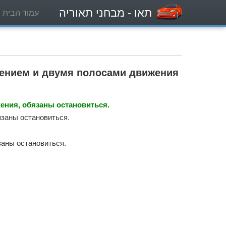
תאו
- מבחני תאוריה
עמוד הבית
жением и двумя полосами движения
ения, обязаны остановиться.
язаны остановиться.
заны остановиться.