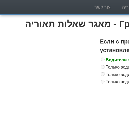
יה
צור קשר
Грузо)
Если с п
установле
Водители 
Только вод
Только вод
Только вод