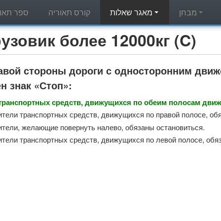
מבחן
מאגר שאלות
קורס תאוריה
ספר תאור
מאגר שאלות תאוריה - вик более 12000кг (C
равой стороны дороги с односторонним дви
н знак «Стоп»:
транспортных средств, движущихся по обеим полосам движ
ители транспортных средств, движущихся по правой полосе, об
ители, желающие повернуть налево, обязаны остановиться.
ители транспортных средств, движущихся по левой полосе, обя