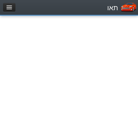
תאו
עמוד הבית
מבחן
Легковой автомобиль (B)
Мотоцикл (A)
Трактор (1)
Грузовик до 12000кг (C1)
Грузовик более 12000кг (C)
Автобус, Такси (D)
מאגר שאלות
Легковой автомобиль (B)
Мотоцикл (A)
Трактор (1)
Грузовик до 12000кг (C1)