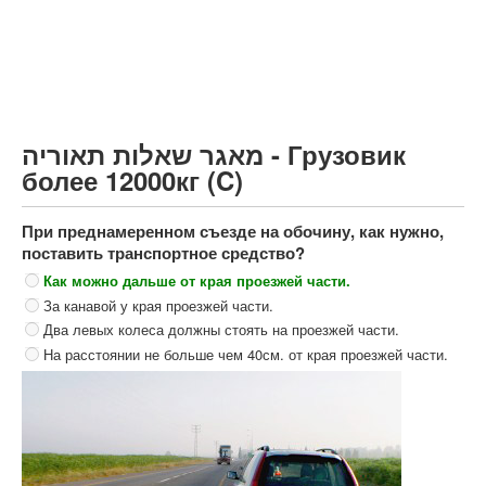
Грузовик более 12000кг (C)
Автобус, Такси (D)
קורס תאוריה
ספר תאוריה
מאגר שאלות תאוריה - Грузовик
צור קשר
более 12000кг (C)
При преднамеренном съезде на обочину, как нужно,
поставить транспортное средство?
Как можно дальше от края проезжей части.
За канавой у края проезжей части.
Два левых колеса должны стоять на проезжей части.
На расстоянии не больше чем 40см. от края проезжей части.