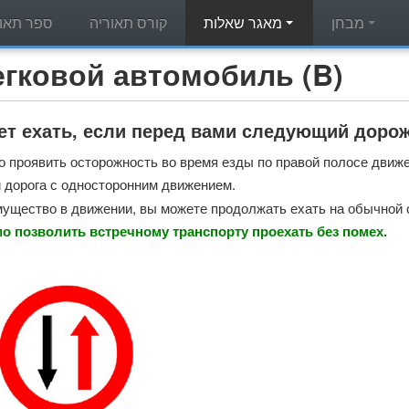
מבחן
מאגר שאלות
קורס תאוריה
ספר תאור
מאגר שאלות תאוריה - вой автомобиль (B
ет ехать, если перед вами следующий доро
 проявить осторожность во время езды по правой полосе движе
 дорога с односторонним движением.
мущество в движении, вы можете продолжать ехать на обычной 
о позволить встречному транспорту проехать без помех.