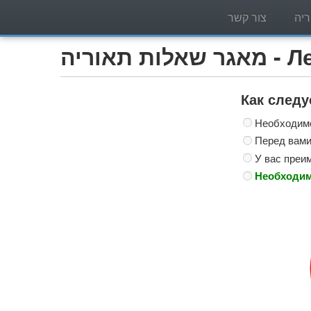
יה
צור קשר
Легко)
Как следу
Необходимо
Перед вами
У вас преи
Необходим