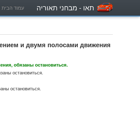
תאו
- מבחני תאוריה
עמוד הבית
жением и двумя полосами движения
ения, обязаны остановиться.
язаны остановиться.
заны остановиться.