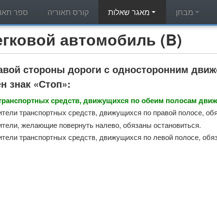
מבחן
מאגר שאלות
קורס תאוריה
ספר תאור
מאגר שאלות תאוריה - вой автомобиль (B
равой стороны дороги с односторонним дви
н знак «Стоп»:
транспортных средств, движущихся по обеим полосам движ
ители транспортных средств, движущихся по правой полосе, об
ители, желающие повернуть налево, обязаны остановиться.
ители транспортных средств, движущихся по левой полосе, обя