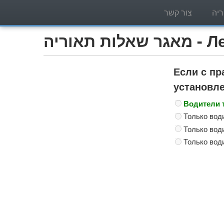
יה
צור קשר
Легко)
Если с п
установле
Водители 
Только вод
Только вод
Только вод