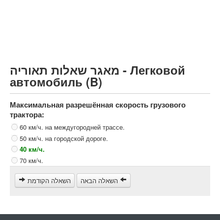
Грузовик более 12000кг (C)
Автобус, Такси (D)
קורס תאוריה
ספר תאוריה
מאגר שאלות תאוריה - Легковой
צור קשר
автомобиль (B)
Максимальная разрешённая скорость грузового
трактора:
60 км/ч. на междугородней трассе.
50 км/ч. на городской дороге.
40 км/ч.
70 км/ч.
השאלה הבאה
השאלה הקודמת