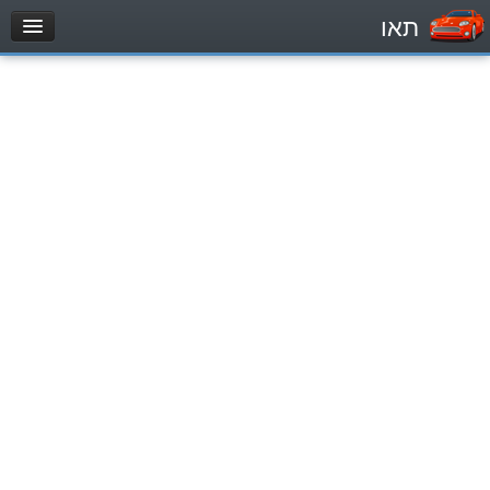
תאו
עמוד הבית
מבחן
Легковой автомобиль (B)
Мотоцикл (A)
Трактор (1)
Грузовик до 12000кг (C1)
Грузовик более 12000кг (C)
Автобус, Такси (D)
מאגר שאלות
Легковой автомобиль (B)
Мотоцикл (A)
Трактор (1)
Грузовик до 12000кг (C1)