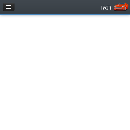
תאו
עמוד הבית
מבחן
Легковой автомобиль (B)
Мотоцикл (A)
Трактор (1)
Грузовик до 12000кг (C1)
Грузовик более 12000кг (C)
Автобус, Такси (D)
מאגר שאלות
Легковой автомобиль (B)
Мотоцикл (A)
Трактор (1)
Грузовик до 12000кг (C1)