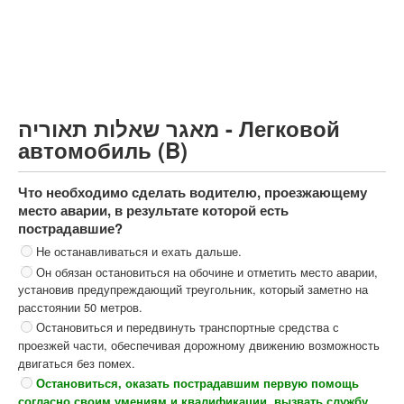
Грузовик более 12000кг (C)
Автобус, Такси (D)
קורס תאוריה
ספר תאוריה
מאגר שאלות תאוריה - Легковой
צור קשר
автомобиль (B)
Что необходимо сделать водителю, проезжающему
место аварии, в результате которой есть
пострадавшие?
Не останавливаться и ехать дальше.
Он обязан остановиться на обочине и отметить место аварии,
установив предупреждающий треугольник, который заметно на
расстоянии 50 метров.
Остановиться и передвинуть транспортные средства с
проезжей части, обеспечивая дорожному движению возможность
двигаться без помех.
Остановиться, оказать пострадавшим первую помощь
согласно своим умениям и квалификации, вызвать службу