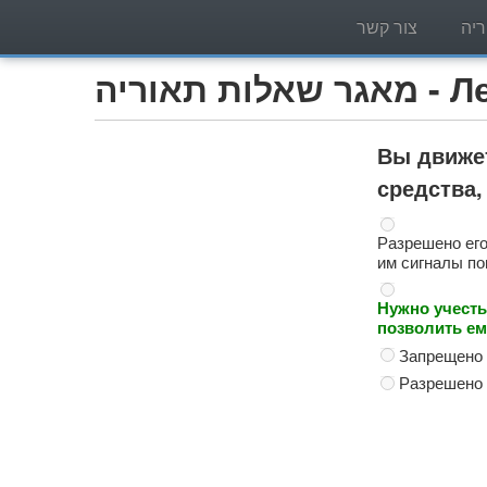
יה
צור קשר
Легко)
Вы движет
средства,
Разрешено его
им сигналы по
Нужно учесть
позволить ем
Запрещено о
Разрешено 