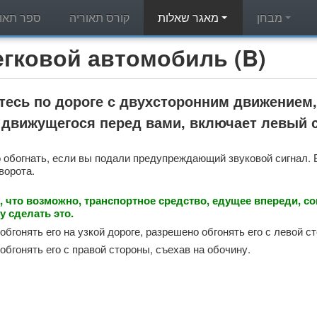
מבחן
מאגר שאלות
קורס תאוריה
ספר תאור
מאגר שאלות תאוריה - вой автомобиль (B
есь по дороге с двухсторонним движением,
 движущегося перед вами, включает левый 
 обогнать, если вы подали предупреждающий звуковой сигнал.
ворота.
, что возможно, транспортное средство, едущее впереди, со
у сделать это.
бгонять его на узкой дороге, разрешено обгонять его с левой с
обгонять его с правой стороны, съехав на обочину.