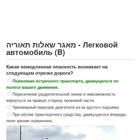
Грузовик более 12000кг (C)
Автобус, Такси (D)
קורס תאוריה
ספר תאוריה
מאגר שאלות תאוריה - Легковой
צור קשר
автомобиль (B)
Какая немедленная опасность возникает на
следующем отрезке дороги?
Появление встречного транспорта, движущегося по
полосе вашего движения.
Пересечение разделительной линии и невозможность
вернуться на правую сторону проезжей части.
Чрезмерный перегрев двигателя из-за крутого подъёма.
При обгоне транспортного средства, движущегося впереди,
поле зрения ограничено.