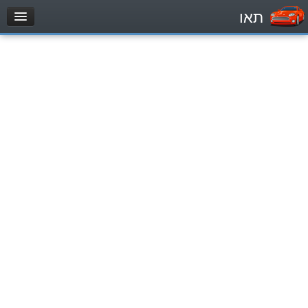
תאו
עמוד הבית
מבחן
Легковой автомобиль (B)
Мотоцикл (A)
Трактор (1)
Грузовик до 12000кг (C1)
Грузовик более 12000кг (C)
Автобус, Такси (D)
מאגר שאלות
Легковой автомобиль (B)
Мотоцикл (A)
Трактор (1)
Грузовик до 12000кг (C1)