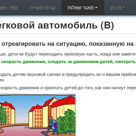
מבחן
מאגר שאלות
קורס תאוריה
ספר תאור
מאגר שאלות תאוריה - вой автомобиль (B
 отреагировать на ситуацию, показанную н
ше, дети не будут переходить проезжую часть, когда они замет
скорость движения, следить за движением детей, смотреть 
дать детям звуковой сигнал и предупредить их о вашем прибли
ли.
корость движения и проехать детей до того, как они начнут пе