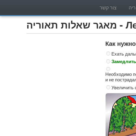
יה
צור קשר
Легко)
Как нужно
Ехать даль
Замедлить 
Необходимо по
и не пострада
Увеличить с