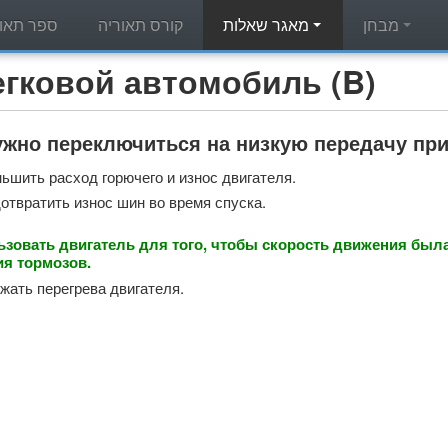
מבחן
מאגר שאלות
קורס תאוריה
ספר תאור
מאגר שאלות תאוריה - вой автомобиль (B
жно переключиться на низкую передачу при
ьшить расход горючего и износ двигателя.
отвратить износ шин во время спуска.
зовать двигатель для того, чтобы скорость движения была
я тормозов.
жать перегрева двигателя.