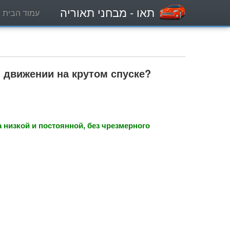
תאו
- מבחני תאוריה
עמוד הבית
 движении на крутом спуске?
 низкой и постоянной, без чрезмерного