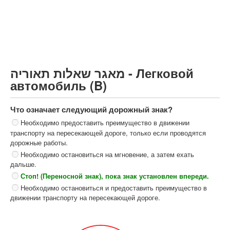
Грузовик более 12000кг (C)
Автобус, Такси (D)
קורס תאוריה
ספר תאוריה
מאגר שאלות תאוריה - Легковой
צור קשר
автомобиль (B)
Что означает следующий дорожный знак?
Необходимо предоставить преимущество в движении
транспорту на пересекающей дороге, только если проводятся
дорожные работы.
Необходимо остановиться на мгновение, а затем ехать
дальше.
Стоп! (Переносной знак), пока знак установлен впереди.
Необходимо остановиться и предоставить преимущество в
движении транспорту на пересекающей дороге.