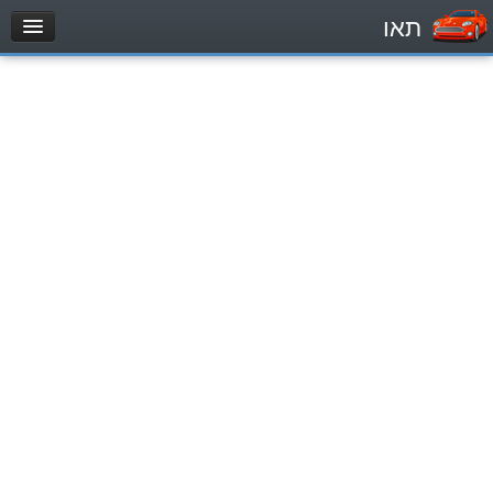
תאו
עמוד הבית
מבחן
Легковой автомобиль (B)
Мотоцикл (A)
Трактор (1)
Грузовик до 12000кг (C1)
Грузовик более 12000кг (C)
Автобус, Такси (D)
מאגר שאלות
Легковой автомобиль (B)
Мотоцикл (A)
Трактор (1)
Грузовик до 12000кг (C1)