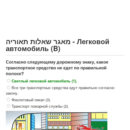
Грузовик более 12000кг (C)
Автобус, Такси (D)
קורס תאוריה
ספר תאוריה
מאגר שאלות תאוריה - Легковой
צור קשר
автомобиль (B)
Согласно следующему дорожному знаку, какое
транспортное средство не едет по правильной
полосе?
Светлый легковой автомобиль (1).
Все три транспортных средства едут правильно согласно
закону.
Фиолетовый пикап (3).
Транспорт пожарной службы (2).