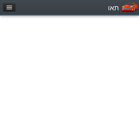
תאו
עמוד הבית
מבחן
Легковой автомобиль (B)
Мотоцикл (A)
Трактор (1)
Грузовик до 12000кг (C1)
Грузовик более 12000кг (C)
Автобус, Такси (D)
מאגר שאלות
Легковой автомобиль (B)
Мотоцикл (A)
Трактор (1)
Грузовик до 12000кг (C1)