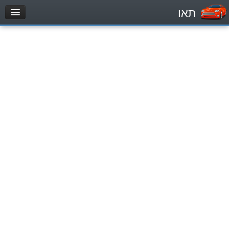
תאו
עמוד הבית
מבחן
Легковой автомобиль (B)
Мотоцикл (A)
Трактор (1)
Грузовик до 12000кг (C1)
Грузовик более 12000кг (C)
Автобус, Такси (D)
מאגר שאלות
Легковой автомобиль (B)
Мотоцикл (A)
Трактор (1)
Грузовик до 12000кг (C1)