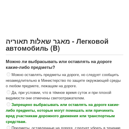
Грузовик более 12000кг (C)
Автобус, Такси (D)
קורס תאוריה
ספר תאוריה
מאגר שאלות תאוריה - Легковой
צור קשר
автомобиль (B)
Можно ли выбрасывать или оставлять на дороге
какие-либо предметы?
Можно оставлять предметы на дороге, но следует сообщить
незамедлительно в Министерство по защите окружающей среды
о любом предмете, лежащем на дороге.
Да, при условии, что в тёмное время суток и при плохой
видимости они отмечены светоотражателем.
Запрещено выбрасывать или оставлять на дороге какие-
либо предметы, которые могут помешать или причинить
вред участникам дорожного движения или транспортным
средствам.
Предметы, оставленные на дороге, следует убрать в течение