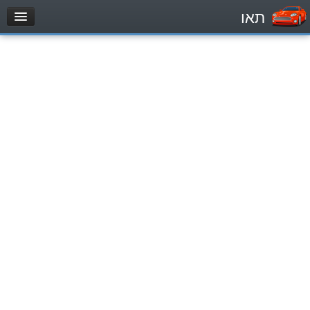
תאו
עמוד הבית
מבחן
Легковой автомобиль (B)
Мотоцикл (A)
Трактор (1)
Грузовик до 12000кг (C1)
Грузовик более 12000кг (C)
Автобус, Такси (D)
מאגר שאלות
Легковой автомобиль (B)
Мотоцикл (A)
Трактор (1)
Грузовик до 12000кг (C1)