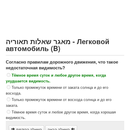
Грузовик более 12000кг (C)
Автобус, Такси (D)
קורס תאוריה
ספר תאוריה
מאגר שאלות תאוריה - Легковой
צור קשר
автомобиль (B)
Согласно правилам дорожного движения, что такое
недостаточная видимость?
Тёмное время суток и любое другое время, когда
ухудшается видимость.
Только промежуток времени от заката солнца и до его
восхода.
Только промежуток времени от восхода солнца и до его
заката.
Тёмное время суток и любое другое время, когда хорошая
видимость.
השאלה הבאה
השאלה הקודמת