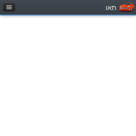
תאו
עמוד הבית
מבחן
Легковой автомобиль (B)
Мотоцикл (A)
Трактор (1)
Грузовик до 12000кг (C1)
Грузовик более 12000кг (C)
Автобус, Такси (D)
מאגר שאלות
Легковой автомобиль (B)
Мотоцикл (A)
Трактор (1)
Грузовик до 12000кг (C1)