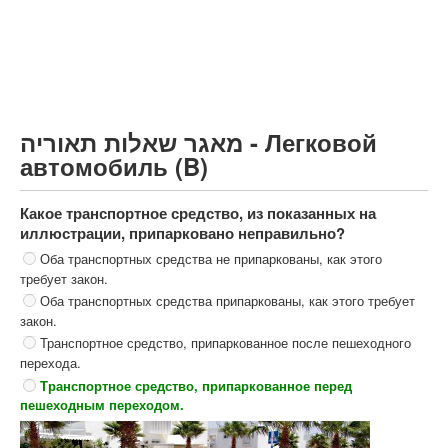
Грузовик более 12000кг (C)
Автобус, Такси (D)
קורס תאוריה
ספר תאוריה
מאגר שאלות תאוריה - Легковой
צור קשר
автомобиль (B)
Какое транспортное средство, из показанных на
иллюстрации, припарковано неправильно?
Оба транспортных средства не припаркованы, как этого
требует закон.
Оба транспортных средства припаркованы, как этого требует
закон.
Транспортное средство, припаркованное после пешеходного
перехода.
Транспортное средство, припаркованное перед
пешеходным переходом.