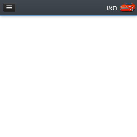
תאו
עמוד הבית
מבחן
Легковой автомобиль (B)
Мотоцикл (A)
Трактор (1)
Грузовик до 12000кг (C1)
Грузовик более 12000кг (C)
Автобус, Такси (D)
מאגר שאלות
Легковой автомобиль (B)
Мотоцикл (A)
Трактор (1)
Грузовик до 12000кг (C1)