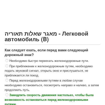
Грузовик более 12000кг (C)
Автобус, Такси (D)
קורס תאוריה
ספר תאוריה
מאגר שאלות תאוריה - Легковой
צור קשר
автомобиль (B)
Как следует ехать, если перед вами следующий
дорожный знак?
Необходимо быстро переехать железнодорожные пути.
При приближении к железнодорожным путям, необходимо
подать звуковой сигнал, открыть окно и прислушаться, не
приближается ли поезд.
Перед железнодорожными путями в любом случае
необходимо остановиться, посмотреть направо и налево, а затем
продолжить путь.
Замедлить скорость движения настолько, чтобы была
возможность остановиться перед железнодорожными
путями.