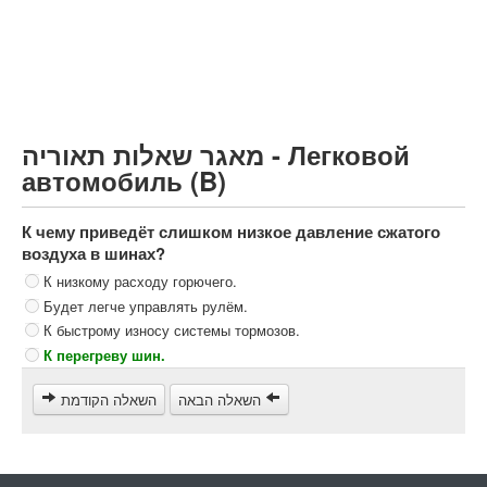
Грузовик более 12000кг (C)
Автобус, Такси (D)
קורס תאוריה
ספר תאוריה
מאגר שאלות תאוריה - Легковой
צור קשר
автомобиль (B)
К чему приведёт слишком низкое давление сжатого
воздуха в шинах?
К низкому расходу горючего.
Будет легче управлять рулём.
К быстрому износу системы тормозов.
К перегреву шин.
השאלה הבאה
השאלה הקודמת