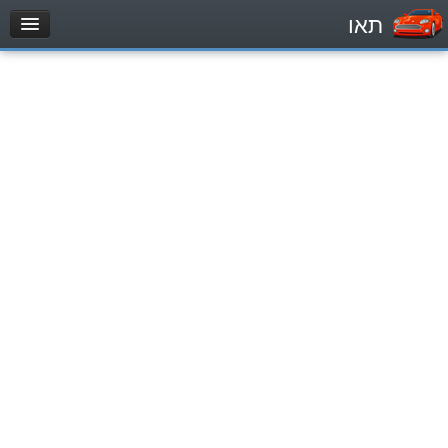
תאו
עמוד הבית
מבחן
Легковой автомобиль (B)
Мотоцикл (A)
Трактор (1)
Грузовик до 12000кг (C1)
Грузовик более 12000кг (C)
Автобус, Такси (D)
מאגר שאלות
Легковой автомобиль (B)
Мотоцикл (A)
Трактор (1)
Грузовик до 12000кг (C1)