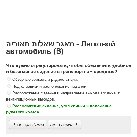
Грузовик более 12000кг (C)
Автобус, Такси (D)
קורס תאוריה
ספר תאוריה
מאגר שאלות תאוריה - Легковой
צור קשר
автомобиль (B)
Что нужно отрегулировать, чтобы обеспечить удобное
и безопасное сидение в транспортном средстве?
Обзорные зеркала и радиостанции.
Подголовники и расположение педалей.
Расположение сиденья и направление выхода воздуха из
вентиляционных выходов.
Расположение сиденья, угол спинки и положение
рулевого колеса.
השאלה הבאה
השאלה הקודמת