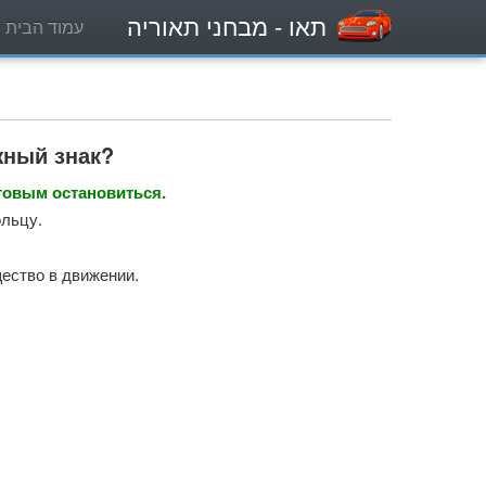
תאו
- מבחני תאוריה
עמוד הבית
жный знак?
товым остановиться.
ольцу.
ество в движении.