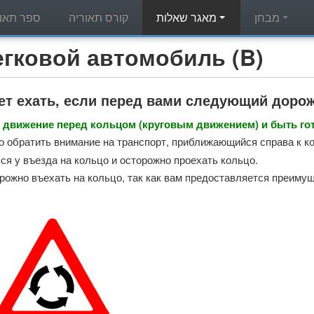
מבחן
מאגר שאלות
קורס תאוריה
ספר תאור
מאגר שאלות תאוריה - вой автомобиль (B
ет ехать, если перед вами следующий доро
 движение перед кольцом (круговым движением) и быть го
 обратить внимание на транспорт, приближающийся справа к к
ся у въезда на кольцо и осторожно проехать кольцо.
рожно въехать на кольцо, так как вам предоставляется преимущ