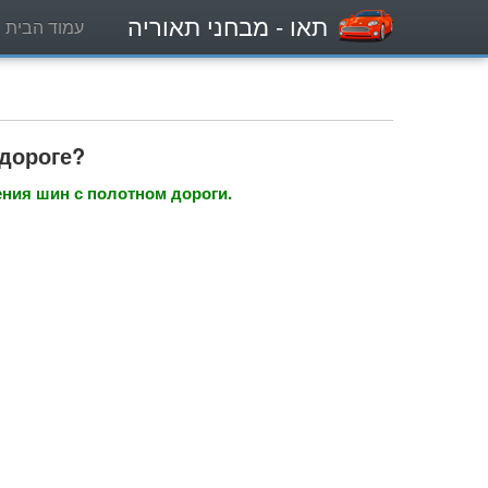
תאו
- מבחני תאוריה
עמוד הבית
 дороге?
ния шин с полотном дороги.