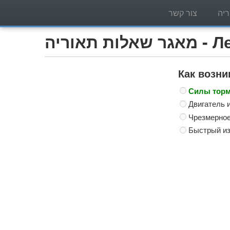
יה
צור קשר
Легко)
Как возни
Силы торм
Двигатель 
Чрезмерное
Быстрый из