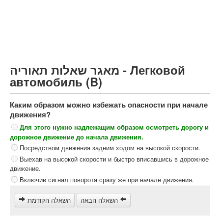
Грузовик более 12000кг (C)
Автобус, Такси (D)
קורס תאוריה
ספר תאוריה
מאגר שאלות תאוריה - Легковой
צור קשר
автомобиль (B)
Каким образом можно избежать опасности при начале
движения?
Для этого нужно надлежащим образом осмотреть дорогу и
дорожное движение до начала движения.
Посредством движения задним ходом на высокой скорости.
Выехав на высокой скорости и быстро вписавшись в дорожное
движение.
Включив сигнал поворота сразу же при начале движения.
השאלה הבאה
השאלה הקודמת