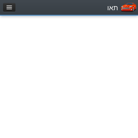
תאו
עמוד הבית
מבחן
Легковой автомобиль (B)
Мотоцикл (A)
Трактор (1)
Грузовик до 12000кг (C1)
Грузовик более 12000кг (C)
Автобус, Такси (D)
מאגר שאלות
Легковой автомобиль (B)
Мотоцикл (A)
Трактор (1)
Грузовик до 12000кг (C1)