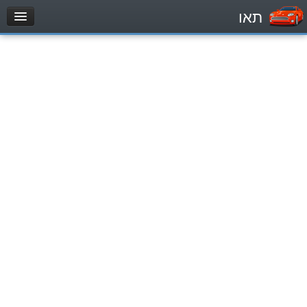
תאו
עמוד הבית
מבחן
Легковой автомобиль (B)
Мотоцикл (A)
Трактор (1)
Грузовик до 12000кг (C1)
Грузовик более 12000кг (C)
Автобус, Такси (D)
מאגר שאלות
Легковой автомобиль (B)
Мотоцикл (A)
Трактор (1)
Грузовик до 12000кг (C1)