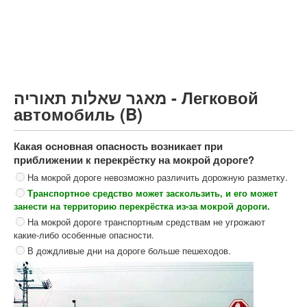
Грузовик более 12000кг (C)
Автобус, Такси (D)
קורס תאוריה
ספר תאוריה
מאגר שאלות תאוריה - Легковой
צור קשר
автомобиль (B)
Какая основная опасность возникает при
приближении к перекрёстку на мокрой дороге?
На мокрой дороге невозможно различить дорожную разметку.
Транспортное средство может заскользить, и его может
занести на территорию перекрёстка из-за мокрой дороги.
На мокрой дороге транспортным средствам не угрожают
какие-либо особенные опасности.
В дождливые дни на дороге больше пешеходов.