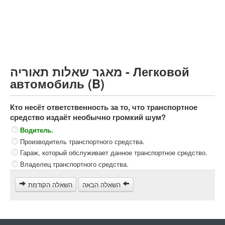
Грузовик более 12000кг (C)
Автобус, Такси (D)
קורס תאוריה
ספר תאוריה
מאגר שאלות תאוריה - Легковой
צור קשר
автомобиль (B)
Кто несёт ответственность за то, что транспортное
средство издаёт необычно громкий шум?
Водитель.
Производитель транспортного средства.
Гараж, который обслуживает данное транспортное средство.
Владелец транспортного средства.
השאלה הבאה
השאלה הקודמת