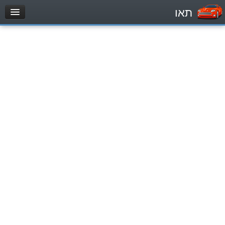
תאו
עמוד הבית
מבחן
Легковой автомобиль (B)
Мотоцикл (A)
Трактор (1)
Грузовик до 12000кг (C1)
Грузовик более 12000кг (C)
Автобус, Такси (D)
מאגר שאלות
Легковой автомобиль (B)
Мотоцикл (A)
Трактор (1)
Грузовик до 12000кг (C1)