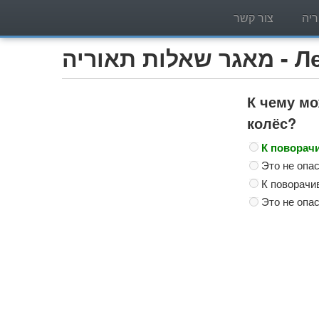
יה
צור קשר
Легко)
К чему мо
колёс?
К поворачи
Это не опа
К поворачи
Это не опа