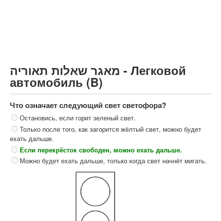
Грузовик более 12000кг (C)
Автобус, Такси (D)
קורס תאוריה
ספר תאוריה
מאגר שאלות תאוריה - Легковой
צור קשר
автомобиль (B)
Что означает следующий свет светофора?
Остановись, если горит зеленый свет.
Только после того, как загорится жёлтый свет, можно будет
ехать дальше.
Если перекрёсток свободен, можно ехать дальше.
Можно будет ехать дальше, только когда свет начнёт мигать.