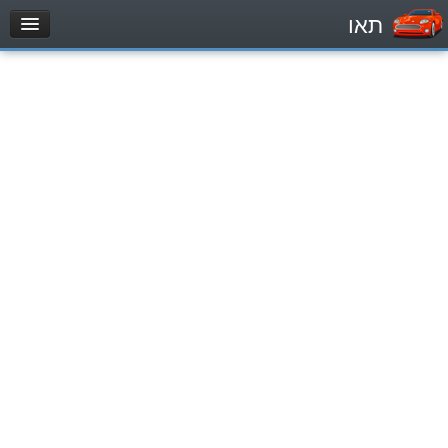
תאו
עמוד הבית
מבחן
Легковой автомобиль (B)
Мотоцикл (A)
Трактор (1)
Грузовик до 12000кг (C1)
Грузовик более 12000кг (C)
Автобус, Такси (D)
מאגר שאלות
Легковой автомобиль (B)
Мотоцикл (A)
Трактор (1)
Грузовик до 12000кг (C1)