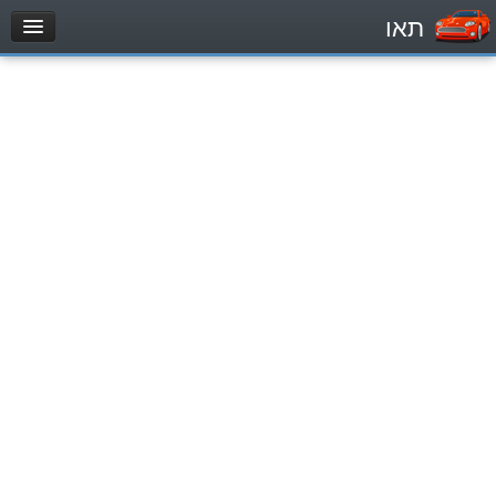
תאו
עמוד הבית
מבחן
Легковой автомобиль (B)
Мотоцикл (A)
Трактор (1)
Грузовик до 12000кг (C1)
Грузовик более 12000кг (C)
Автобус, Такси (D)
מאגר שאלות
Легковой автомобиль (B)
Мотоцикл (A)
Трактор (1)
Грузовик до 12000кг (C1)