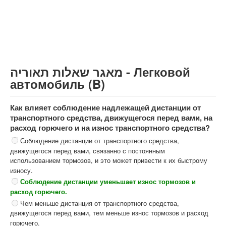
Грузовик более 12000кг (C)
Автобус, Такси (D)
קורס תאוריה
ספר תאוריה
מאגר שאלות תאוריה - Легковой
צור קשר
автомобиль (B)
Как влияет соблюдение надлежащей дистанции от
транспортного средства, движущегося перед вами, на
расход горючего и на износ транспортного средства?
Соблюдение дистанции от транспортного средства,
движущегося перед вами, связанно с постоянным
использованием тормозов, и это может привести к их быстрому
износу.
Соблюдение дистанции уменьшает износ тормозов и
расход горючего.
Чем меньше дистанция от транспортного средства,
движущегося перед вами, тем меньше износ тормозов и расход
горючего.