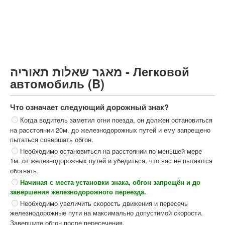
Грузовик более 12000кг (C)
Автобус, Такси (D)
קורס תאוריה
ספר תאוריה
מאגר שאלות תאוריה - Легковой
צור קשר
автомобиль (B)
Что означает следующий дорожный знак?
Когда водитель заметил огни поезда, он должен остановиться
на расстоянии 20м. до железнодорожных путей и ему запрещено
пытаться совершать обгон.
Необходимо остановиться на расстоянии по меньшей мере
1м. от железнодорожных путей и убедиться, что вас не пытаются
обогнать.
Начиная с места установки знака, обгон запрещён и до
завершения железнодорожного переезда.
Необходимо увеличить скорость движения и пересечь
железнодорожные пути на максимально допустимой скорости.
Завершите обгон после пересечения.