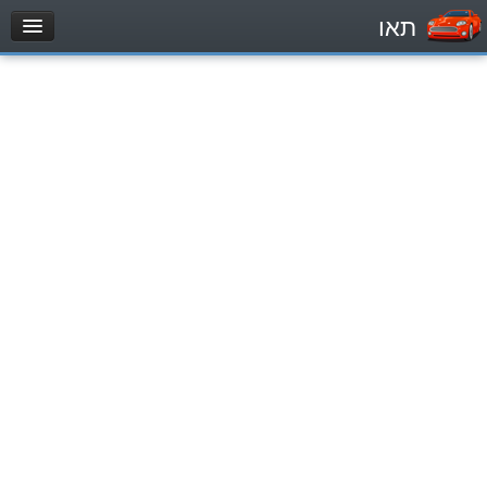
תאו
עמוד הבית
מבחן
Легковой автомобиль (B)
Мотоцикл (A)
Трактор (1)
Грузовик до 12000кг (C1)
Грузовик более 12000кг (C)
Автобус, Такси (D)
מאגר שאלות
Легковой автомобиль (B)
Мотоцикл (A)
Трактор (1)
Грузовик до 12000кг (C1)