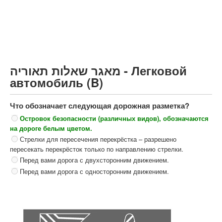
Грузовик более 12000кг (C)
Автобус, Такси (D)
קורס תאוריה
ספר תאוריה
מאגר שאלות תאוריה - Легковой
צור קשר
автомобиль (B)
Что обозначает следующая дорожная разметка?
Островок безопасности (различных видов), обозначаются
на дороге белым цветом.
Стрелки для пересечения перекрёстка – разрешено
пересекать перекрёсток только по направлению стрелки.
Перед вами дорога с двухсторонним движением.
Перед вами дорога с односторонним движением.