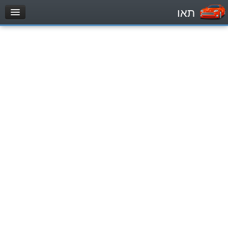
תאו
עמוד הבית
מבחן
Легковой автомобиль (B)
Мотоцикл (A)
Трактор (1)
Грузовик до 12000кг (C1)
Грузовик более 12000кг (C)
Автобус, Такси (D)
מאגר שאלות
Легковой автомобиль (B)
Мотоцикл (A)
Трактор (1)
Грузовик до 12000кг (C1)