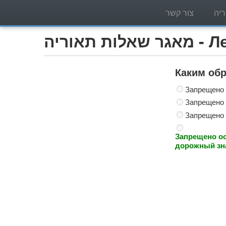
יה
צור קשר
Легко)
Каким обр
Запрещено 
Запрещено п
Запрещено 
Запрещено ос
дорожный зн