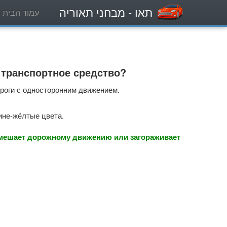
תאו
- מבחני תאוריה
עמוד הבית
 транспортное средство?
ороги с односторонним движением.
ине-жёлтые цвета.
о мешает дорожному движению или загораживает