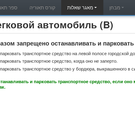
מבחן
מאגר שאלות
קורס תאוריה
ספר תאור
מאגר שאלות תאוריה - вой автомобиль (B
азом запрещено останавливать и парковать
парковать транспортное средство на левой полосе городской д
арковать транспортное средство, когда оно не заперто.
парковать транспортное средство у бордюра, выкрашенного в с
танавливать и парковать транспортное средство, если он
ак.