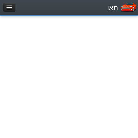
תאו
עמוד הבית
מבחן
Легковой автомобиль (B)
Мотоцикл (A)
Трактор (1)
Грузовик до 12000кг (C1)
Грузовик более 12000кг (C)
Автобус, Такси (D)
מאגר שאלות
Легковой автомобиль (B)
Мотоцикл (A)
Трактор (1)
Грузовик до 12000кг (C1)