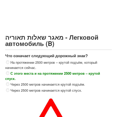
Грузовик более 12000кг (C)
Автобус, Такси (D)
קורס תאוריה
ספר תאוריה
מאגר שאלות תאוריה - Легковой
צור קשר
автомобиль (B)
Что означает следующий дорожный знак?
На протяжении 2500 метров – крутой подъём, который
начинается сейчас.
С этого места и на протяжении 2500 метров – крутой
спуск.
Через 2500 метров начинается крутой подъём.
Через 2500 метров начинается крутой спуск.