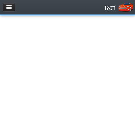
תאו
עמוד הבית
מבחן
Легковой автомобиль (B)
Мотоцикл (A)
Трактор (1)
Грузовик до 12000кг (C1)
Грузовик более 12000кг (C)
Автобус, Такси (D)
מאגר שאלות
Легковой автомобиль (B)
Мотоцикл (A)
Трактор (1)
Грузовик до 12000кг (C1)