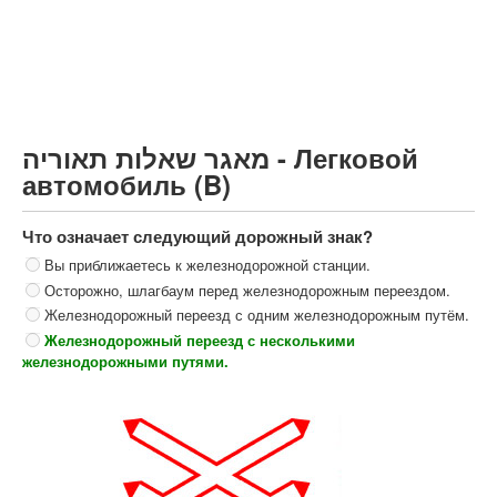
Грузовик более 12000кг (C)
Автобус, Такси (D)
קורס תאוריה
ספר תאוריה
מאגר שאלות תאוריה - Легковой
צור קשר
автомобиль (B)
Что означает следующий дорожный знак?
Вы приближаетесь к железнодорожной станции.
Осторожно, шлагбаум перед железнодорожным переездом.
Железнодорожный переезд с одним железнодорожным путём.
Железнодорожный переезд с несколькими
железнодорожными путями.