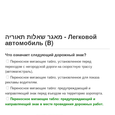
Грузовик более 12000кг (C)
Автобус, Такси (D)
קורס תאוריה
ספר תאוריה
מאגר שאלות תאוריה - Легковой
צור קשר
автомобиль (B)
Что означает следующий дорожный знак?
Переносное мигающее табло, установленное перед
переходом с негородской дороги на скоростную трассу
(автомагистраль),
Переносное мигающее табло, установленное для показа
рекламы водителям.
Переносное мигающее табло: предупреждающий и
направляющий знак перед въездом на территорию аэропорта.
Переносное мигающее табло: предупреждающий и
направляющий знак в месте проведения дорожных работ.