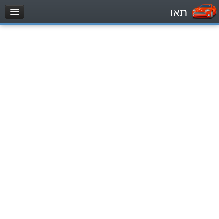
תאו
עמוד הבית
מבחן
Легковой автомобиль (B)
Мотоцикл (A)
Трактор (1)
Грузовик до 12000кг (C1)
Грузовик более 12000кг (C)
Автобус, Такси (D)
מאגר שאלות
Легковой автомобиль (B)
Мотоцикл (A)
Трактор (1)
Грузовик до 12000кг (C1)