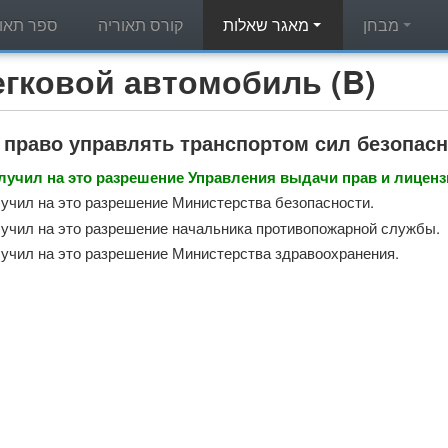
מבחן
מאגר שאלות
קורס תאוריה
ספר תאור
מאגר שאלות תאוריה - вой автомобиль (B
 право управлять транспортом сил безопас
олучил на это разрешение Управления выдачи прав и лиценз
олучил на это разрешение Министерства безопасности.
олучил на это разрешение начальника противопожарной службы.
олучил на это разрешение Министерства здравоохранения.